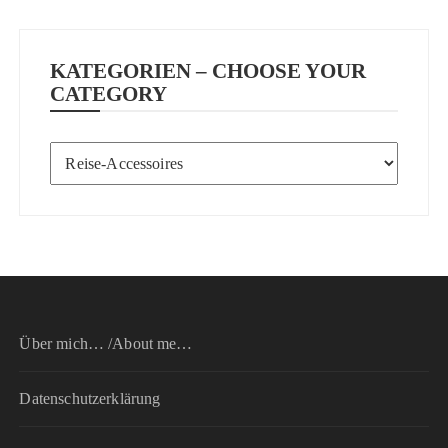
KATEGORIEN – CHOOSE YOUR
CATEGORY
Kategorien
–
Choose
your
category
Über mich… /About me…
Datenschutzerklärung