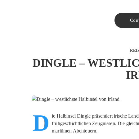
Con
REI
DINGLE – WESTLI
I
D
ie Halbinsel Dingle präsentiert irische Lan
frühgeschichtlichen Zeugnissen. Die gleichn
maritimen Abenteuern.