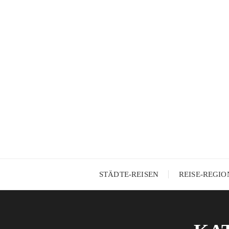
Skip
to
content
STÄDTE-REISEN
REISE-REGI