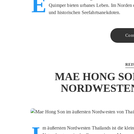
E
Quimper bieten urbanes Leben. Im Norden de
und historischen Seefahrtsanekdoten.
Con
REI
MAE HONG SON
ORDWESTEN 
m äußersten Nordwesten Thailands ist die kle