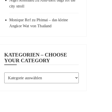
Nigel Robillard
zu
Anti-theft bags for the
city stroll
Monique Ref
zu
Phimai – das kleine
Angkor Wat von Thailand
KATEGORIEN – CHOOSE
YOUR CATEGORY
Kategorien
–
Choose
your
category