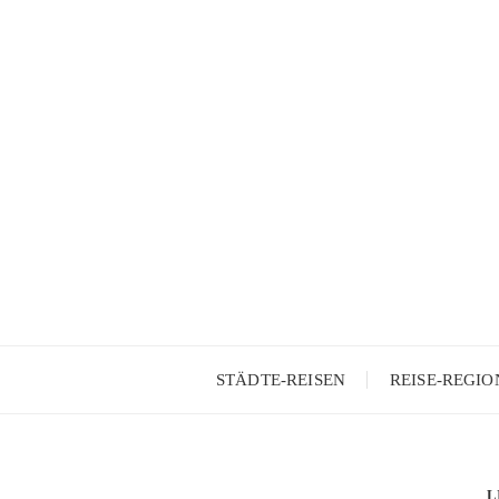
Skip
to
content
STÄDTE-REISEN
REISE-REGI
L