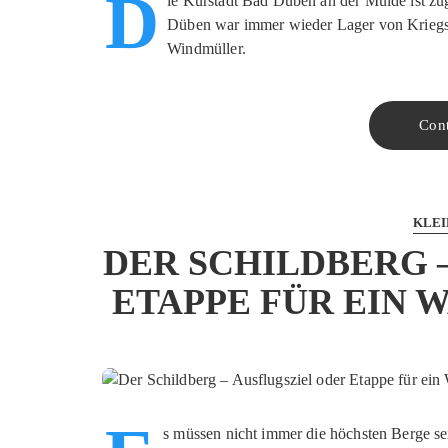
D
ie Kurstadt Bad Düben an der Mulde ist zu
Düben war immer wieder Lager von Kriegsf
Windmüller.
Con
KLEI
DER SCHILDBERG 
ETAPPE FÜR EIN
s müssen nicht immer die höchsten Berge sei