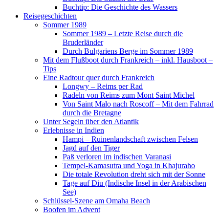
Buchtip: Die Geschichte des Wassers
Reisegeschichten
Sommer 1989
Sommer 1989 – Letzte Reise durch die
Bruderländer
Durch Bulgariens Berge im Sommer 1989
Mit dem Flußboot durch Frankreich – inkl. Hausboot –
Tips
Eine Radtour quer durch Frankreich
Longwy – Reims per Rad
Radeln von Reims zum Mont Saint Michel
Von Saint Malo nach Roscoff – Mit dem Fahrrad
durch die Bretagne
Unter Segeln über den Atlantik
Erlebnisse in Indien
Hampi – Ruinenlandschaft zwischen Felsen
Jagd auf den Tiger
Paß verloren im indischen Varanasi
Tempel-Kamasutra und Yoga in Khajuraho
Die totale Revolution dreht sich mit der Sonne
Tage auf Diu (Indische Insel in der Arabischen
See)
Schlüssel-Szene am Omaha Beach
Boofen im Advent