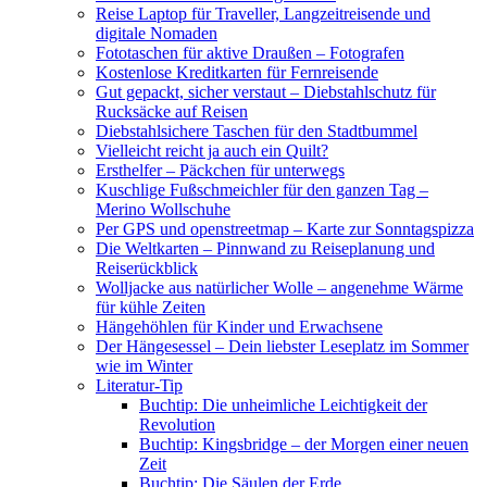
Reise Laptop für Traveller, Langzeitreisende und
digitale Nomaden
Fototaschen für aktive Draußen – Fotografen
Kostenlose Kreditkarten für Fernreisende
Gut gepackt, sicher verstaut – Diebstahlschutz für
Rucksäcke auf Reisen
Diebstahlsichere Taschen für den Stadtbummel
Vielleicht reicht ja auch ein Quilt?
Ersthelfer – Päckchen für unterwegs
Kuschlige Fußschmeichler für den ganzen Tag –
Merino Wollschuhe
Per GPS und openstreetmap – Karte zur Sonntagspizza
Die Weltkarten – Pinnwand zu Reiseplanung und
Reiserückblick
Wolljacke aus natürlicher Wolle – angenehme Wärme
für kühle Zeiten
Hängehöhlen für Kinder und Erwachsene
Der Hängesessel – Dein liebster Leseplatz im Sommer
wie im Winter
Literatur-Tip
Buchtip: Die unheimliche Leichtigkeit der
Revolution
Buchtip: Kingsbridge – der Morgen einer neuen
Zeit
Buchtip: Die Säulen der Erde