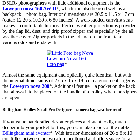
DSLR- photographers with little additional equipment is the
Lowepro nova 160 AW II
*, which can also be used well as a
backpack – photo bag. Interior dimensions are 20.5 x 11.5 x 17 cm
(outer: 12.20 x 10.30 x 6.80 Inches). A well-padded carrying strap
makes it comfortable to carry. Perfect weather protection is provided
by the flap lid, dust- and drip-proof zipper and especially by the all-
weather cover. Zipper pockets in the lid and on the front take
various odds and ends with.
Lowepro Nova 160
Foto bag
*
Almost the same equipment and optically quite identical, but with
the internal dimensions of 25.5 x 15 x 19.5 cm a good deal larger is
the
Lowepro nova 200
*. Additional feature – a pocket on the back
that allows it to be placed on the handle of a trolley when the zippers
are open.
Billingham Hadley Small Pro Designer – camera bag weatherproof
If you value handcrafted designer pieces and want to dig much
deeper into your pocket for this, you can take a look at the noble
Billingham mini eventer
*. With interior dimensions of 26 x 8 x 19
cm, it lies between the two aforementioned and offers space for a