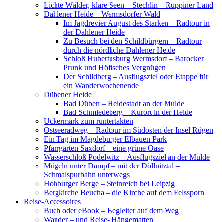
Lichte Wälder, klare Seen – Stechlin – Ruppiner Land
Dahlener Heide – Wermsdorfer Wald
Im Jagdrevier August des Starken – Radtour in
der Dahlener Heide
Zu Besuch bei den Schildbürgern – Radtour
durch die nördliche Dahlener Heide
Schloß Hubertusburg Wermsdorf – Barocker
Prunk und Höfisches Vergnügen
Der Schildberg – Ausflugsziel oder Etappe für
ein Wanderwochenende
Dübener Heide
Bad Düben – Heidestadt an der Mulde
Bad Schmiedeberg – Kurort in der Heide
Uckermark zum runtertakten
Ostseeradweg – Radtour im Südosten der Insel Rügen
Ein Tag im Magdeburger Elbauen Park
Pfarrgarten Saxdorf – eine grüne Oase
Wasserschloß Podelwitz – Ausflugsziel an der Mulde
Mügeln unter Dampf – mit der Döllnitztal –
Schmalspurbahn unterwegs
Hohburger Berge – Steinreich bei Leipzig
Bergkirche Beucha – die Kirche auf dem Felssporn
Reise-Accessoires
Buch oder eBook – Begleiter auf dem Weg
Wander – und Reise- Hängematten