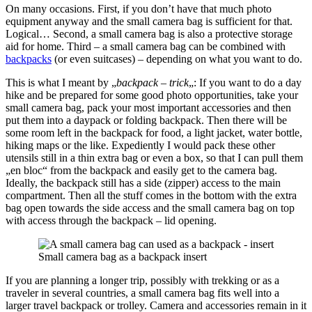
On many occasions. First, if you don’t have that much photo
equipment anyway and the small camera bag is sufficient for that.
Logical… Second, a small camera bag is also a protective storage
aid for home. Third – a small camera bag can be combined with
backpacks
(or even suitcases) – depending on what you want to do.
This is what I meant by „
backpack – trick
„: If you want to do a day
hike and be prepared for some good photo opportunities, take your
small camera bag, pack your most important accessories and then
put them into a daypack or folding backpack. Then there will be
some room left in the backpack for food, a light jacket, water bottle,
hiking maps or the like. Expediently I would pack these other
utensils still in a thin extra bag or even a box, so that I can pull them
„en bloc“ from the backpack and easily get to the camera bag.
Ideally, the backpack still has a side (zipper) access to the main
compartment. Then all the stuff comes in the bottom with the extra
bag open towards the side access and the small camera bag on top
with access through the backpack – lid opening.
Small camera bag as a backpack insert
If you are planning a longer trip, possibly with trekking or as a
traveler in several countries, a small camera bag fits well into a
larger travel backpack or trolley. Camera and accessories remain in it