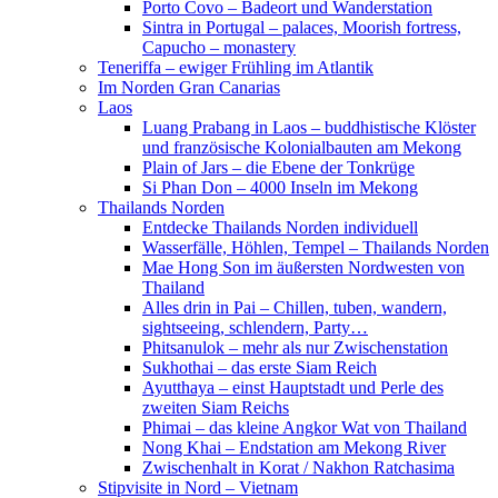
Porto Covo – Badeort und Wanderstation
Sintra in Portugal – palaces, Moorish fortress,
Capucho – monastery
Teneriffa – ewiger Frühling im Atlantik
Im Norden Gran Canarias
Laos
Luang Prabang in Laos – buddhistische Klöster
und französische Kolonialbauten am Mekong
Plain of Jars – die Ebene der Tonkrüge
Si Phan Don – 4000 Inseln im Mekong
Thailands Norden
Entdecke Thailands Norden individuell
Wasserfälle, Höhlen, Tempel – Thailands Norden
Mae Hong Son im äußersten Nordwesten von
Thailand
Alles drin in Pai – Chillen, tuben, wandern,
sightseeing, schlendern, Party…
Phitsanulok – mehr als nur Zwischenstation
Sukhothai – das erste Siam Reich
Ayutthaya – einst Hauptstadt und Perle des
zweiten Siam Reichs
Phimai – das kleine Angkor Wat von Thailand
Nong Khai – Endstation am Mekong River
Zwischenhalt in Korat / Nakhon Ratchasima
Stipvisite in Nord – Vietnam