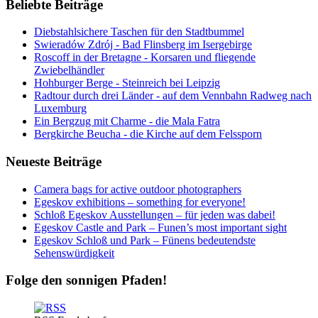
Beliebte Beiträge
Diebstahlsichere Taschen für den Stadtbummel
Swieradów Zdrój - Bad Flinsberg im Isergebirge
Roscoff in der Bretagne - Korsaren und fliegende
Zwiebelhändler
Hohburger Berge - Steinreich bei Leipzig
Radtour durch drei Länder - auf dem Vennbahn Radweg nach
Luxemburg
Ein Bergzug mit Charme - die Mala Fatra
Bergkirche Beucha - die Kirche auf dem Felssporn
Neueste Beiträge
Camera bags for active outdoor photographers
Egeskov exhibitions – something for everyone!
Schloß Egeskov Ausstellungen – für jeden was dabei!
Egeskov Castle and Park – Funen’s most important sight
Egeskov Schloß und Park – Fünens bedeutendste
Sehenswürdigkeit
Folge den sonnigen Pfaden!