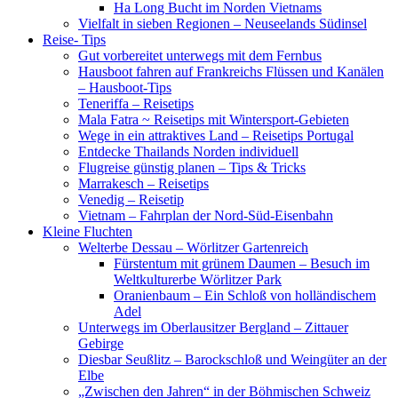
Ha Long Bucht im Norden Vietnams
Vielfalt in sieben Regionen – Neuseelands Südinsel
Reise- Tips
Gut vorbereitet unterwegs mit dem Fernbus
Hausboot fahren auf Frankreichs Flüssen und Kanälen
– Hausboot-Tips
Teneriffa – Reisetips
Mala Fatra ~ Reisetips mit Wintersport-Gebieten
Wege in ein attraktives Land – Reisetips Portugal
Entdecke Thailands Norden individuell
Flugreise günstig planen – Tips & Tricks
Marrakesch – Reisetips
Venedig – Reisetip
Vietnam – Fahrplan der Nord-Süd-Eisenbahn
Kleine Fluchten
Welterbe Dessau – Wörlitzer Gartenreich
Fürstentum mit grünem Daumen – Besuch im
Weltkulturerbe Wörlitzer Park
Oranienbaum – Ein Schloß von holländischem
Adel
Unterwegs im Oberlausitzer Bergland – Zittauer
Gebirge
Diesbar Seußlitz – Barockschloß und Weingüter an der
Elbe
„Zwischen den Jahren“ in der Böhmischen Schweiz