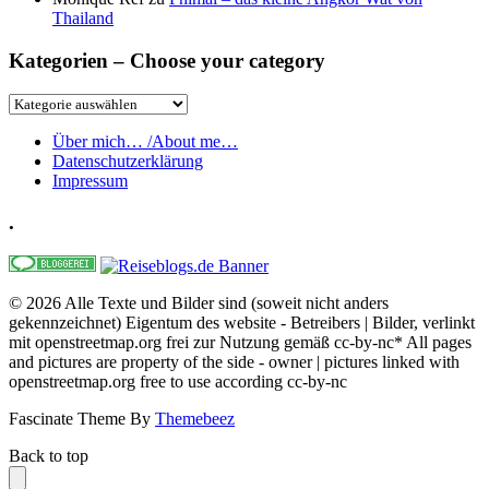
Thailand
Kategorien – Choose your category
Kategorien
–
Choose
Über mich… /About me…
your
Datenschutzerklärung
category
Impressum
.
© 2026 Alle Texte und Bilder sind (soweit nicht anders
gekennzeichnet) Eigentum des website - Betreibers | Bilder, verlinkt
mit openstreetmap.org frei zur Nutzung gemäß cc-by-nc* All pages
and pictures are property of the side - owner | pictures linked with
openstreetmap.org free to use according cc-by-nc
Fascinate Theme By
Themebeez
Back to top