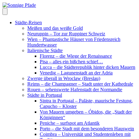
Skip
to
content
Städte-Reisen
Meißen und das weiße Gold
Neuruppin – Tor zur Ruppiner Schweiz
Wien – Phantastische Häuser von Friedensreich
Hundertwasser
Italienische Städte
Florenz – die Wiege der Renaissance
Pisa – alles ein bißchen schief…
Lucca – die Städterepublik hinter dicken Mauern
Venedig – Lagunenstadt an der Adria
Zwerge überall in Wroclaw (Breslau)
Reims – die Champagner – Stadt unter der Kathedrale
Rouen – sehenswerte Hafenstadt der Normandie
Städte in Portugal
Sintra in Portugal – Paläste, maurische Festung,
Capucho – Kloster
Von Mauern umgeben – Óbidos, die „Stadt der
Königinnen“
Peniche – surfspot am Atlantik
Porto – die Stadt mit dem besonderen Hauswein
Coimbra – Universität und Studentenleben mit