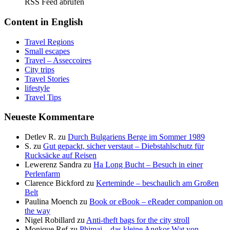
RSS Feed abrufen
Content in English
Travel Regions
Small escapes
Travel – Asseccoires
City trips
Travel Stories
lifestyle
Travel Tips
Neueste Kommentare
Detlev R.
zu
Durch Bulgariens Berge im Sommer 1989
S.
zu
Gut gepackt, sicher verstaut – Diebstahlschutz für
Rucksäcke auf Reisen
Lewerenz Sandra
zu
Ha Long Bucht – Besuch in einer
Perlenfarm
Clarence Bickford
zu
Kerteminde – beschaulich am Großen
Belt
Paulina Moench
zu
Book or eBook – eReader companion on
the way
Nigel Robillard
zu
Anti-theft bags for the city stroll
Monique Ref
zu
Phimai – das kleine Angkor Wat von