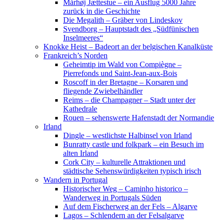
Mårhøj Jættestue – ein Ausflug 5000 Jahre
zurück in die Geschichte
Die Megalith – Gräber von Lindeskov
Svendborg – Hauptstadt des „Südfünischen
Inselmeeres“
Knokke Heist – Badeort an der belgischen Kanalküste
Frankreich’s Norden
Geheimtip im Wald von Compiègne –
Pierrefonds und Saint-Jean-aux-Bois
Roscoff in der Bretagne – Korsaren und
fliegende Zwiebelhändler
Reims – die Champagner – Stadt unter der
Kathedrale
Rouen – sehenswerte Hafenstadt der Normandie
Irland
Dingle – westlichste Halbinsel von Irland
Bunratty castle und folkpark – ein Besuch im
alten Irland
Cork City – kulturelle Attraktionen und
städtische Sehenswürdigkeiten typisch irisch
Wandern in Portugal
Historischer Weg – Caminho historico –
Wanderweg in Portugals Süden
Auf dem Fischerweg an der Fels – Algarve
Lagos – Schlendern an der Felsalgarve