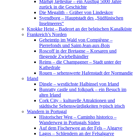
Mårhøj Jættestue – ein Ausflug 5000 Jahre
zurück in die Geschichte
Die Megalith – Gräber von Lindeskov
Svendborg – Hauptstadt des „Südfünischen
Inselmeeres“
Knokke Heist – Badeort an der belgischen Kanalküste
Frankreich’s Norden
Geheimtip im Wald von Compiègne –
Pierrefonds und Saint-Jean-aux-Bois
Roscoff in der Bretagne – Korsaren und
fliegende Zwiebelhändler
Reims – die Champagner – Stadt unter der
Kathedrale
Rouen – sehenswerte Hafenstadt der Normandie
Irland
Dingle – westlichste Halbinsel von Irland
Bunratty castle und folkpark – ein Besuch im
alten Irland
Cork City – kulturelle Attraktionen und
städtische Sehenswürdigkeiten typisch irisch
Wandern in Portugal
Historischer Weg – Caminho historico –
Wanderweg in Portugals Süden
Auf dem Fischerweg an der Fels – Algarve
Lagos – Schlendern an der Felsalgarve