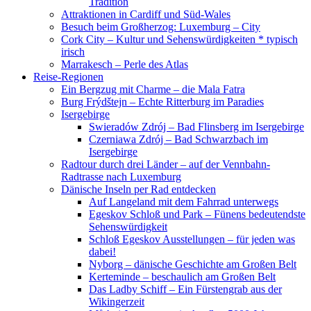
Tradition
Attraktionen in Cardiff und Süd-Wales
Besuch beim Großherzog: Luxemburg – City
Cork City – Kultur und Sehenswürdigkeiten * typisch
irisch
Marrakesch – Perle des Atlas
Reise-Regionen
Ein Bergzug mit Charme – die Mala Fatra
Burg Frýdštejn – Echte Ritterburg im Paradies
Isergebirge
Swieradów Zdrój – Bad Flinsberg im Isergebirge
Czerniawa Zdrój – Bad Schwarzbach im
Isergebirge
Radtour durch drei Länder – auf der Vennbahn-
Radtrasse nach Luxemburg
Dänische Inseln per Rad entdecken
Auf Langeland mit dem Fahrrad unterwegs
Egeskov Schloß und Park – Fünens bedeutendste
Sehenswürdigkeit
Schloß Egeskov Ausstellungen – für jeden was
dabei!
Nyborg – dänische Geschichte am Großen Belt
Kerteminde – beschaulich am Großen Belt
Das Ladby Schiff – Ein Fürstengrab aus der
Wikingerzeit