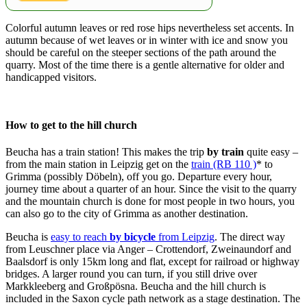
Colorful autumn leaves or red rose hips nevertheless set accents. In
autumn because of wet leaves or in winter with ice and snow you
should be careful on the steeper sections of the path around the
quarry. Most of the time there is a gentle alternative for older and
handicapped visitors.
How to get to the hill church
Beucha has a train station! This makes the trip
by train
quite easy –
from the main station in Leipzig get on the
train (RB 110 )
* to
Grimma (possibly Döbeln), off you go. Departure every hour,
journey time about a quarter of an hour. Since the visit to the quarry
and the mountain church is done for most people in two hours, you
can also go to the city of Grimma as another destination.
Beucha is
easy to reach
by bicycle
from Leipzig
. The direct way
from Leuschner place via Anger – Crottendorf, Zweinaundorf and
Baalsdorf is only 15km long and flat, except for railroad or highway
bridges. A larger round you can turn, if you still drive over
Markkleeberg and Großpösna. Beucha and the hill church is
included in the Saxon cycle path network as a stage destination. The