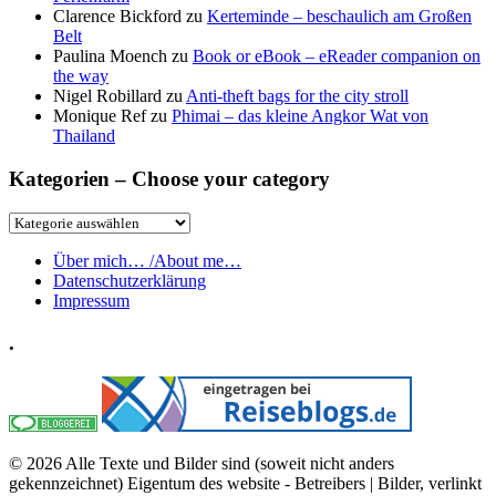
Clarence Bickford
zu
Kerteminde – beschaulich am Großen
Belt
Paulina Moench
zu
Book or eBook – eReader companion on
the way
Nigel Robillard
zu
Anti-theft bags for the city stroll
Monique Ref
zu
Phimai – das kleine Angkor Wat von
Thailand
Kategorien – Choose your category
Kategorien
–
Choose
Über mich… /About me…
your
Datenschutzerklärung
category
Impressum
.
© 2026 Alle Texte und Bilder sind (soweit nicht anders
gekennzeichnet) Eigentum des website - Betreibers | Bilder, verlinkt