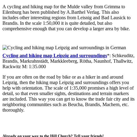
A cycling and hiking map for the Mulde valley from Grimma to
Eilenburg has been published by A.Barthel Verlag. This also
includes other interesting regions from Leisnig and Bad Lausick to
Brandis. In the scale 1:50,000 it is quite detailed, but also
comprehensive enough that you can develop a larger area by bike.
Cycling and hiking map Leipzig and surroundings
*: Schkeuditz,
Brandis, Markrahnstädt, Markkleeberg, Rötha, Naunhof, Thallwitz,
Rackwitz M: 1:35.000
If you are often on the road by bike or as a hiker in and around
Leipzig, then the hiking map Leipzig and surroundings offers you
help with orientation. The scale of 1:35,000 promises a high level of
detail, so that even smaller sights, destinations and terrain markers
are included. This way you can get to know the trade fair city and its
neighboring communities such as Beucha, Brandis, Machern, etc.
thoroughly.
Already on your way to the Hill Church? Tell your friends!