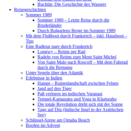
Buchtip: Die Geschichte des Wassers
Reisegeschichten
Sommer 1989
Sommer 1989 – Letzte Reise durch die
Bruderländer
Durch Bulgariens Berge im Sommer 1989
Mit dem Flußboot durch Frankreich – inkl. Hausboot –
Tips
Eine Radtour quer durch Frankreich
Longwy – Reims per Rad
Radeln von Reims zum Mont Saint Michel
Von Saint Malo nach Roscoff – Mit dem Fahrrad
durch die Bretagne
Unter Segeln über den Atlantik
Erlebnisse in Indien
Hampi – Ruinenlandschaft zwischen Felsen
Jagd auf den Tiger
Paß verloren im indischen Varanasi
Tempel-Kamasutra und Yoga in Khajuraho
Die totale Revolution dreht sich mit der Sonne
Tage auf Diu (Indische Insel in der Arabischen
See)
Schlüssel-Szene am Omaha Beach
Boofen im Advent