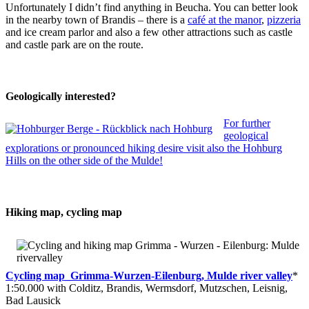
Unfortunately I didn’t find anything in Beucha. You can better look
in the nearby town of Brandis – there is a
café at the manor
,
pizzeria
and ice cream parlor and also a few other attractions such as castle
and castle park are on the route.
Geologically interested?
For further
geological
explorations or pronounced hiking desire visit also the Hohburg
Hills on the other side of the Mulde!
Hiking map, cycling map
Cycling map_Grimma-Wurzen-Eilenburg, Mulde river valley
*
1:50.000 with Colditz, Brandis, Wermsdorf, Mutzschen, Leisnig,
Bad Lausick