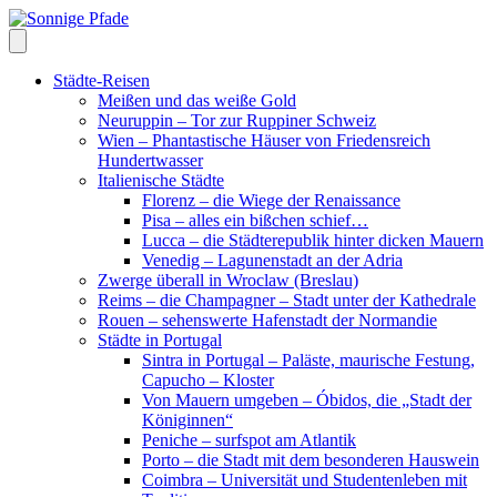
Skip
to
content
Städte-Reisen
Meißen und das weiße Gold
Neuruppin – Tor zur Ruppiner Schweiz
Wien – Phantastische Häuser von Friedensreich
Hundertwasser
Italienische Städte
Florenz – die Wiege der Renaissance
Pisa – alles ein bißchen schief…
Lucca – die Städterepublik hinter dicken Mauern
Venedig – Lagunenstadt an der Adria
Zwerge überall in Wroclaw (Breslau)
Reims – die Champagner – Stadt unter der Kathedrale
Rouen – sehenswerte Hafenstadt der Normandie
Städte in Portugal
Sintra in Portugal – Paläste, maurische Festung,
Capucho – Kloster
Von Mauern umgeben – Óbidos, die „Stadt der
Königinnen“
Peniche – surfspot am Atlantik
Porto – die Stadt mit dem besonderen Hauswein
Coimbra – Universität und Studentenleben mit