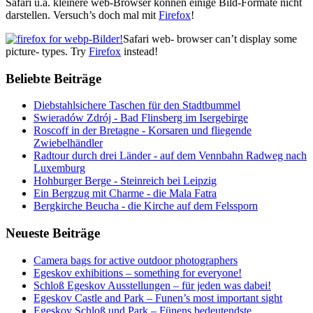
Safari u.a. kleinere web-Browser können einige Bild-Formate nicht
darstellen. Versuch’s doch mal mit
Firefox
!
Safari web- browser can’t display some
picture- types. Try
Firefox
instead!
Beliebte Beiträge
Diebstahlsichere Taschen für den Stadtbummel
Swieradów Zdrój - Bad Flinsberg im Isergebirge
Roscoff in der Bretagne - Korsaren und fliegende
Zwiebelhändler
Radtour durch drei Länder - auf dem Vennbahn Radweg nach
Luxemburg
Hohburger Berge - Steinreich bei Leipzig
Ein Bergzug mit Charme - die Mala Fatra
Bergkirche Beucha - die Kirche auf dem Felssporn
Neueste Beiträge
Camera bags for active outdoor photographers
Egeskov exhibitions – something for everyone!
Schloß Egeskov Ausstellungen – für jeden was dabei!
Egeskov Castle and Park – Funen’s most important sight
Egeskov Schloß und Park – Fünens bedeutendste