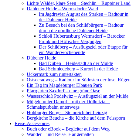
Lichte Wälder, klare Seen – Stechlin – Ruppiner Land
Dahlener Heide – Wermsdorfer Wald
Im Jagdrevier August des Starken – Radtour in
der Dahlener Heide
Zu Besuch bei den Schildbürgern – Radtour
durch die nördliche Dahlener Heide
Schloß Hubertusburg Wermsdorf – Barocker
Prunk und Höfisches Vergnügen
Der Schildberg – Ausflugsziel oder Etappe für
ein Wanderwochenende
Dübener Heide
Bad Düben – Heidestadt an der Mulde
Bad Schmiedeberg – Kurort in der Heide
Uckermark zum runtertakten
Ostseeradweg – Radtour im Südosten der Insel Rügen
Ein Tag im Magdeburger Elbauen Park
Pfarrgarten Saxdorf – eine grüne Oase
Wasserschloß Podelwitz – Ausflugsziel an der Mulde
Mügeln unter Dampf – mit der Döllnitztal –
Schmalspurbahn unterwegs
Hohburger Berge – Steinreich bei Leipzig
Bergkirche Beucha – die Kirche auf dem Felssporn
Reise-Accessoires
Buch oder eBook – Begleiter auf dem Weg
Wander – und Reise- Hängematten