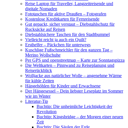
Reise Laptop für Traveller, Langzeitreisende und
digitale Nomaden
Fototaschen für aktive Draußen – Fotografen
Kostenlose Kreditkarten für Fernreisende
Gut gepackt, sicher verstaut – Diebstahlschutz für
Rucksäcke auf Reisen
Diebstahlsichere Taschen für den Stadtbummel
Vielleicht reicht ja auch ein Quilt?
Ersthelfer – Päckchen für unterwegs
Kuschlige Fußschmeichler für den ganzen Tag –
Merino Wollschuhe
Per GPS und openstreetmap – Karte zur Sonntagspizza
Die Weltkarten – Pinnwand zu Reiseplanung und
Reiserückblick
Wolljacke aus natürlicher Wolle – angenehme Wärme
für kühle Zeiten
Hängehöhlen für Kinder und Erwachsene
Der Hängesessel – Dein liebster Leseplatz im Sommer
wie im Winter
Literatur-Tip
Buchtip: Die unheimliche Leichtigkeit der
Revolution
Buchtip: Kingsbridge – der Morgen einer neuen
Zeit
Buchtip: Die Säulen der Erde