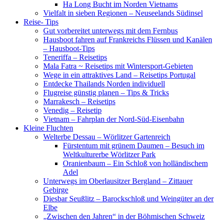
Ha Long Bucht im Norden Vietnams
Vielfalt in sieben Regionen – Neuseelands Südinsel
Reise- Tips
Gut vorbereitet unterwegs mit dem Fernbus
Hausboot fahren auf Frankreichs Flüssen und Kanälen
– Hausboot-Tips
Teneriffa – Reisetips
Mala Fatra ~ Reisetips mit Wintersport-Gebieten
Wege in ein attraktives Land – Reisetips Portugal
Entdecke Thailands Norden individuell
Flugreise günstig planen – Tips & Tricks
Marrakesch – Reisetips
Venedig – Reisetip
Vietnam – Fahrplan der Nord-Süd-Eisenbahn
Kleine Fluchten
Welterbe Dessau – Wörlitzer Gartenreich
Fürstentum mit grünem Daumen – Besuch im
Weltkulturerbe Wörlitzer Park
Oranienbaum – Ein Schloß von holländischem
Adel
Unterwegs im Oberlausitzer Bergland – Zittauer
Gebirge
Diesbar Seußlitz – Barockschloß und Weingüter an der
Elbe
„Zwischen den Jahren“ in der Böhmischen Schweiz