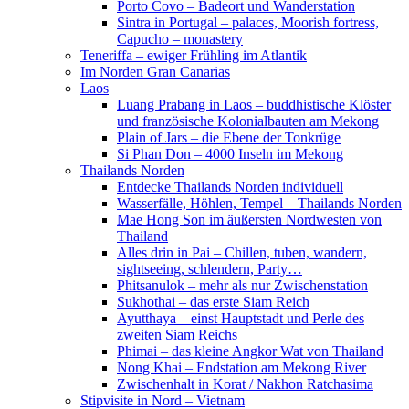
Porto Covo – Badeort und Wanderstation
Sintra in Portugal – palaces, Moorish fortress,
Capucho – monastery
Teneriffa – ewiger Frühling im Atlantik
Im Norden Gran Canarias
Laos
Luang Prabang in Laos – buddhistische Klöster
und französische Kolonialbauten am Mekong
Plain of Jars – die Ebene der Tonkrüge
Si Phan Don – 4000 Inseln im Mekong
Thailands Norden
Entdecke Thailands Norden individuell
Wasserfälle, Höhlen, Tempel – Thailands Norden
Mae Hong Son im äußersten Nordwesten von
Thailand
Alles drin in Pai – Chillen, tuben, wandern,
sightseeing, schlendern, Party…
Phitsanulok – mehr als nur Zwischenstation
Sukhothai – das erste Siam Reich
Ayutthaya – einst Hauptstadt und Perle des
zweiten Siam Reichs
Phimai – das kleine Angkor Wat von Thailand
Nong Khai – Endstation am Mekong River
Zwischenhalt in Korat / Nakhon Ratchasima
Stipvisite in Nord – Vietnam