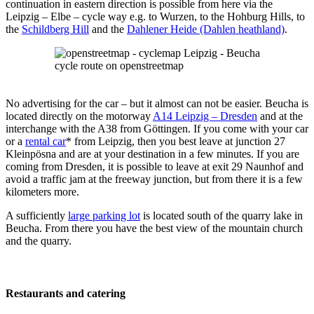
continuation in eastern direction is possible from here via the
Leipzig – Elbe – cycle way e.g. to Wurzen, to the Hohburg Hills, to
the
Schildberg Hill
and the
Dahlener Heide (Dahlen heathland)
.
cycle route on openstreetmap
No advertising for the car – but it almost can not be easier. Beucha is
located directly on the motorway
A14 Leipzig – Dresden
and at the
interchange with the A38 from Göttingen. If you come with your car
or a
rental car
* from Leipzig, then you best leave at junction 27
Kleinpösna and are at your destination in a few minutes. If you are
coming from Dresden, it is possible to leave at exit 29 Naunhof and
avoid a traffic jam at the freeway junction, but from there it is a few
kilometers more.
A sufficiently
large parking lot
is located south of the quarry lake in
Beucha. From there you have the best view of the mountain church
and the quarry.
Restaurants and catering