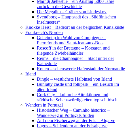
Mårhøj Jættestue – ein Ausflug 5000 Jahre
zurück in die Geschichte
Die Megalith – Gräber von Lindeskov
Svendborg – Hauptstadt des „Südfünischen
Inselmeeres“
Knokke Heist – Badeort an der belgischen Kanalküste
Frankreich’s Norden
Geheimtip im Wald von Compiègne –
Pierrefonds und Saint-Jean-aux-Bois
Roscoff in der Bretagne – Korsaren und
fliegende Zwiebelhändler
Reims – die Champagner – Stadt unter der
Kathedrale
Rouen – sehenswerte Hafenstadt der Normandie
Irland
Dingle – westlichste Halbinsel von Irland
Bunratty castle und folkpark – ein Besuch im
alten Irland
Cork City – kulturelle Attraktionen und
städtische Sehenswürdigkeiten typisch irisch
Wandern in Portugal
Historischer Weg – Caminho historico –
Wanderweg in Portugals Süden
Auf dem Fischerweg an der Fels – Algarve
Lagos – Schlendern an der Felsalgarve