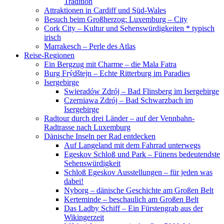
Tradition
Attraktionen in Cardiff und Süd-Wales
Besuch beim Großherzog: Luxemburg – City
Cork City – Kultur und Sehenswürdigkeiten * typisch
irisch
Marrakesch – Perle des Atlas
Reise-Regionen
Ein Bergzug mit Charme – die Mala Fatra
Burg Frýdštejn – Echte Ritterburg im Paradies
Isergebirge
Swieradów Zdrój – Bad Flinsberg im Isergebirge
Czerniawa Zdrój – Bad Schwarzbach im
Isergebirge
Radtour durch drei Länder – auf der Vennbahn-
Radtrasse nach Luxemburg
Dänische Inseln per Rad entdecken
Auf Langeland mit dem Fahrrad unterwegs
Egeskov Schloß und Park – Fünens bedeutendste
Sehenswürdigkeit
Schloß Egeskov Ausstellungen – für jeden was
dabei!
Nyborg – dänische Geschichte am Großen Belt
Kerteminde – beschaulich am Großen Belt
Das Ladby Schiff – Ein Fürstengrab aus der
Wikingerzeit