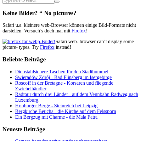
Keine Bilder? * No pictures?
Safari u.a. kleinere web-Browser können einige Bild-Formate nicht
darstellen. Versuch’s doch mal mit
Firefox
!
Safari web- browser can’t display some
picture- types. Try
Firefox
instead!
Beliebte Beiträge
Diebstahlsichere Taschen für den Stadtbummel
Swieradów Zdrój - Bad Flinsberg im Isergebirge
Roscoff in der Bretagne - Korsaren und fliegende
Zwiebelhändler
Radtour durch drei Länder - auf dem Vennbahn Radweg nach
Luxemburg
Hohburger Berge - Steinreich bei Leipzig
Bergkirche Beucha - die Kirche auf dem Felssporn
Ein Bergzug mit Charme - die Mala Fatra
Neueste Beiträge