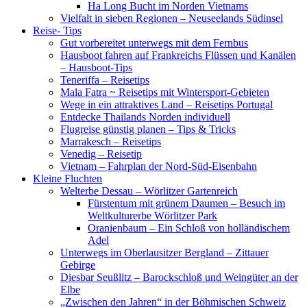
Ha Long Bucht im Norden Vietnams
Vielfalt in sieben Regionen – Neuseelands Südinsel
Reise- Tips
Gut vorbereitet unterwegs mit dem Fernbus
Hausboot fahren auf Frankreichs Flüssen und Kanälen
– Hausboot-Tips
Teneriffa – Reisetips
Mala Fatra ~ Reisetips mit Wintersport-Gebieten
Wege in ein attraktives Land – Reisetips Portugal
Entdecke Thailands Norden individuell
Flugreise günstig planen – Tips & Tricks
Marrakesch – Reisetips
Venedig – Reisetip
Vietnam – Fahrplan der Nord-Süd-Eisenbahn
Kleine Fluchten
Welterbe Dessau – Wörlitzer Gartenreich
Fürstentum mit grünem Daumen – Besuch im
Weltkulturerbe Wörlitzer Park
Oranienbaum – Ein Schloß von holländischem
Adel
Unterwegs im Oberlausitzer Bergland – Zittauer
Gebirge
Diesbar Seußlitz – Barockschloß und Weingüter an der
Elbe
„Zwischen den Jahren“ in der Böhmischen Schweiz