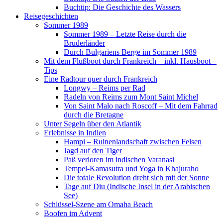
Buchtip: Die Geschichte des Wassers
Reisegeschichten
Sommer 1989
Sommer 1989 – Letzte Reise durch die
Bruderländer
Durch Bulgariens Berge im Sommer 1989
Mit dem Flußboot durch Frankreich – inkl. Hausboot –
Tips
Eine Radtour quer durch Frankreich
Longwy – Reims per Rad
Radeln von Reims zum Mont Saint Michel
Von Saint Malo nach Roscoff – Mit dem Fahrrad
durch die Bretagne
Unter Segeln über den Atlantik
Erlebnisse in Indien
Hampi – Ruinenlandschaft zwischen Felsen
Jagd auf den Tiger
Paß verloren im indischen Varanasi
Tempel-Kamasutra und Yoga in Khajuraho
Die totale Revolution dreht sich mit der Sonne
Tage auf Diu (Indische Insel in der Arabischen
See)
Schlüssel-Szene am Omaha Beach
Boofen im Advent