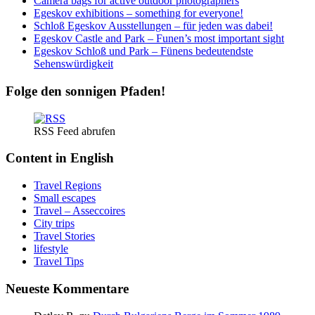
Camera bags for active outdoor photographers
Egeskov exhibitions – something for everyone!
Schloß Egeskov Ausstellungen – für jeden was dabei!
Egeskov Castle and Park – Funen’s most important sight
Egeskov Schloß und Park – Fünens bedeutendste
Sehenswürdigkeit
Folge den sonnigen Pfaden!
RSS Feed abrufen
Content in English
Travel Regions
Small escapes
Travel – Asseccoires
City trips
Travel Stories
lifestyle
Travel Tips
Neueste Kommentare