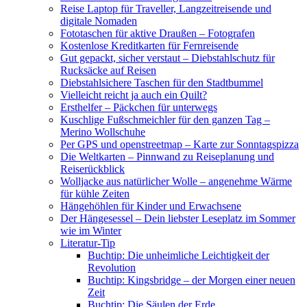
Reise Laptop für Traveller, Langzeitreisende und
digitale Nomaden
Fototaschen für aktive Draußen – Fotografen
Kostenlose Kreditkarten für Fernreisende
Gut gepackt, sicher verstaut – Diebstahlschutz für
Rucksäcke auf Reisen
Diebstahlsichere Taschen für den Stadtbummel
Vielleicht reicht ja auch ein Quilt?
Ersthelfer – Päckchen für unterwegs
Kuschlige Fußschmeichler für den ganzen Tag –
Merino Wollschuhe
Per GPS und openstreetmap – Karte zur Sonntagspizza
Die Weltkarten – Pinnwand zu Reiseplanung und
Reiserückblick
Wolljacke aus natürlicher Wolle – angenehme Wärme
für kühle Zeiten
Hängehöhlen für Kinder und Erwachsene
Der Hängesessel – Dein liebster Leseplatz im Sommer
wie im Winter
Literatur-Tip
Buchtip: Die unheimliche Leichtigkeit der
Revolution
Buchtip: Kingsbridge – der Morgen einer neuen
Zeit
Buchtip: Die Säulen der Erde