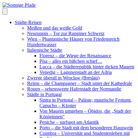
Skip
to
content
Städte-Reisen
Meißen und das weiße Gold
Neuruppin – Tor zur Ruppiner Schweiz
Wien – Phantastische Häuser von Friedensreich
Hundertwasser
Italienische Städte
Florenz – die Wiege der Renaissance
Pisa – alles ein bißchen schief…
Lucca – die Städterepublik hinter dicken Mauern
Venedig – Lagunenstadt an der Adria
Zwerge überall in Wroclaw (Breslau)
Reims – die Champagner – Stadt unter der Kathedrale
Rouen – sehenswerte Hafenstadt der Normandie
Städte in Portugal
Sintra in Portugal – Paläste, maurische Festung,
Capucho – Kloster
Von Mauern umgeben – Óbidos, die „Stadt der
Königinnen“
Peniche – surfspot am Atlantik
Porto – die Stadt mit dem besonderen Hauswein
Coimbra – Universität und Studentenleben mit