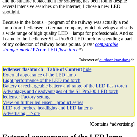
and no suitable replacement for soldering has been found despite
several intensive searches on the internet, I chose a new LED –
spotlight.
Because in the bonus – program of the railway was actually a rod
lamp from Ledlenser, a German company, which develops and sells
a wide range of high-quality LED – lamps for professionals. And so
I came to the Ledlenser SL – Pro300 LED torch by spending a part
of my collection of railway bonus points. (
here:
comparable
stronger model
P7core LED
flash torch
*)
Takeover of
outdoor-knowhow
.de
ledlenser flashtorch - Table of Content
hide
External appearance of the LED lamp
Light performance of the LED rod torch
Battery or rechargeable battery and range of the LED flash torch
Advantages and disadvantages of the SL Pro300 LED torch
ledlenser Factory setting
View on further ledlenser – product series
LED rod torches, headlights and LED lanterns
Advertising – Note
[Contains *advertising]
External appearance of the LED lamp