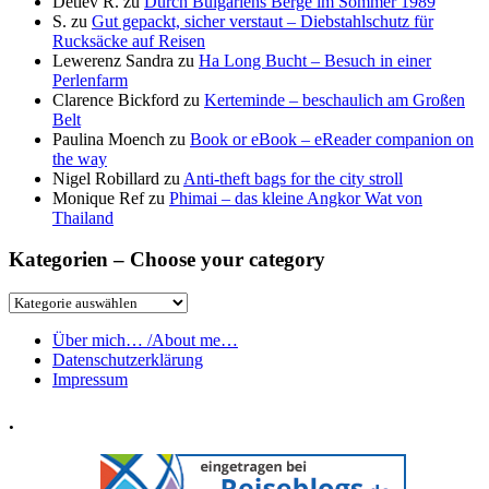
Detlev R.
zu
Durch Bulgariens Berge im Sommer 1989
S.
zu
Gut gepackt, sicher verstaut – Diebstahlschutz für
Rucksäcke auf Reisen
Lewerenz Sandra
zu
Ha Long Bucht – Besuch in einer
Perlenfarm
Clarence Bickford
zu
Kerteminde – beschaulich am Großen
Belt
Paulina Moench
zu
Book or eBook – eReader companion on
the way
Nigel Robillard
zu
Anti-theft bags for the city stroll
Monique Ref
zu
Phimai – das kleine Angkor Wat von
Thailand
Kategorien – Choose your category
Kategorien
–
Choose
Über mich… /About me…
your
Datenschutzerklärung
category
Impressum
.