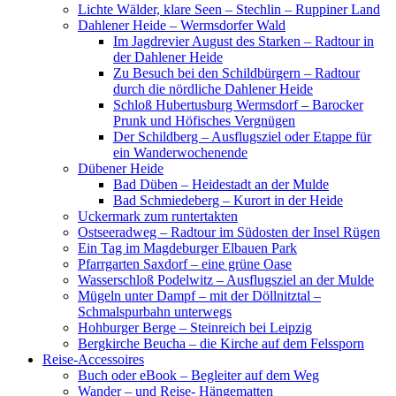
Lichte Wälder, klare Seen – Stechlin – Ruppiner Land
Dahlener Heide – Wermsdorfer Wald
Im Jagdrevier August des Starken – Radtour in
der Dahlener Heide
Zu Besuch bei den Schildbürgern – Radtour
durch die nördliche Dahlener Heide
Schloß Hubertusburg Wermsdorf – Barocker
Prunk und Höfisches Vergnügen
Der Schildberg – Ausflugsziel oder Etappe für
ein Wanderwochenende
Dübener Heide
Bad Düben – Heidestadt an der Mulde
Bad Schmiedeberg – Kurort in der Heide
Uckermark zum runtertakten
Ostseeradweg – Radtour im Südosten der Insel Rügen
Ein Tag im Magdeburger Elbauen Park
Pfarrgarten Saxdorf – eine grüne Oase
Wasserschloß Podelwitz – Ausflugsziel an der Mulde
Mügeln unter Dampf – mit der Döllnitztal –
Schmalspurbahn unterwegs
Hohburger Berge – Steinreich bei Leipzig
Bergkirche Beucha – die Kirche auf dem Felssporn
Reise-Accessoires
Buch oder eBook – Begleiter auf dem Weg
Wander – und Reise- Hängematten