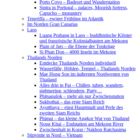
Porto Covo – Badeort und Wanderstation
Sintra in Portugal – palaces, Moorish fortress,
Capucho – monastery
Teneriffa – ewiger Frühling im Atlantik
Im Norden Gran Canarias
Laos
Luang Prabang in Laos – buddhistische Klöster
und französische Kolonialbauten am Mekong
Plain of Jars – die Ebene der Tonkrüge
Si Phan Don – 4000 Inseln im Mekong
Thailands Norden
Entdecke Thailands Norden individuell
Wasserfälle, Höhlen, Tempel – Thailands Norden
Mae Hong Son im äußersten Nordwesten von
Thailand
Alles drin in Pai – Chillen, tuben, wandern,
sightseeing, schlendern, Party…
Phitsanulok – mehr als nur Zwischenstation
Sukhothai – das erste Siam Reich
Ayutthaya – einst Hauptstadt und Perle des
zweiten Siam Reichs
Phimai – das kleine Angkor Wat von Thailand
Nong Khai – Endstation am Mekong River
Zwischenhalt in Korat / Nakhon Ratchasima
Stipvisite in Nord – Vietnam